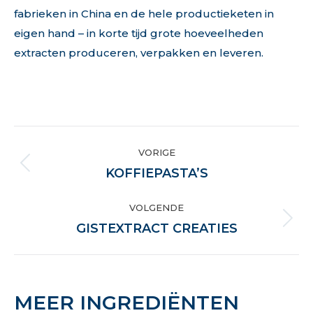
fabrieken in China en de hele productieketen in
eigen hand – in korte tijd grote hoeveelheden
extracten produceren, verpakken en leveren.
PROJECT
VORIGE
NAVIGATION
Previous
KOFFIEPASTA’S
project:
VOLGENDE
Next
GISTEXTRACT CREATIES
project:
MEER INGREDIËNTEN