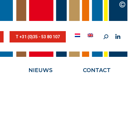
STESTRIK©
NIEUWS
CONTACT
T +31 (0)35 - 53 80 107
NIEUWS
CONTACT