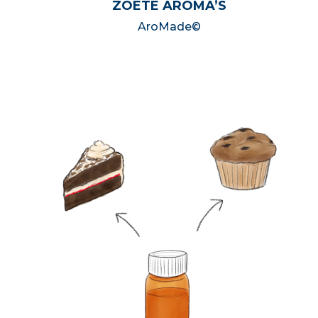
ZOETE AROMA’S
AroMade©