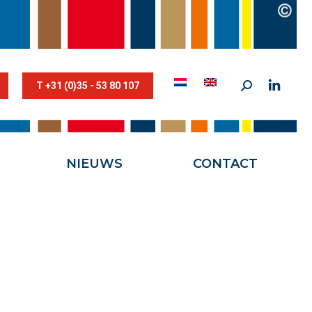
STESTRIK©
NIEUWS
CONTACT
T +31 (0)35 - 53 80 107
NIEUWS
CONTACT