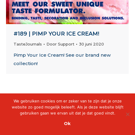
#189 | PIMP YOUR ICE CREAM!
TasteJournals
Door
Support
30 juni 2020
Pimp Your Ice Cream! See our brand new
collection!
We gebruiken cookies om er zeker van te zijn dat je onze
website zo goed mogelijk beleeft. Als je deze website blijft
gebruiken gaan we ervan uit dat je dat goed vindt.
Ok