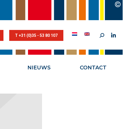
STESTRIK©
NIEUWS
CONTACT
T +31 (0)35 - 53 80 107
NIEUWS
CONTACT