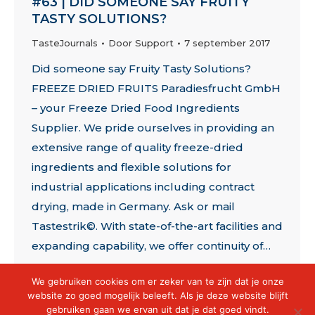
#63 | DID SOMEONE SAY FRUITY
TASTY SOLUTIONS?
TasteJournals
Door
Support
7 september 2017
Did someone say Fruity Tasty Solutions?
FREEZE DRIED FRUITS Paradiesfrucht GmbH
– your Freeze Dried Food Ingredients
Supplier. We pride ourselves in providing an
extensive range of quality freeze-dried
ingredients and flexible solutions for
industrial applications including contract
drying, made in Germany. Ask or mail
Tastestrik©. With state-of-the-art facilities and
expanding capability, we offer continuity of…
We gebruiken cookies om er zeker van te zijn dat je onze
website zo goed mogelijk beleeft. Als je deze website blijft
gebruiken gaan we ervan uit dat je dat goed vindt.