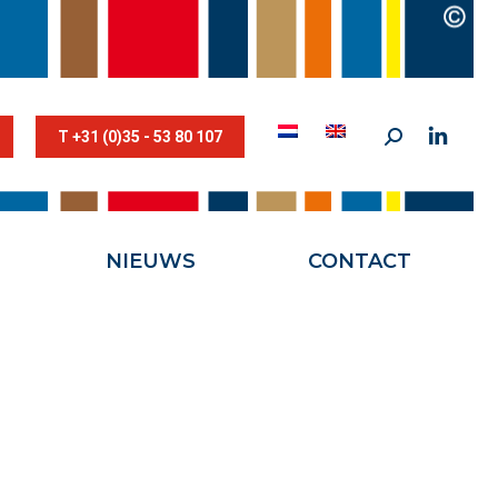
STESTRIK©
NIEUWS
CONTACT
T +31 (0)35 - 53 80 107
NIEUWS
CONTACT